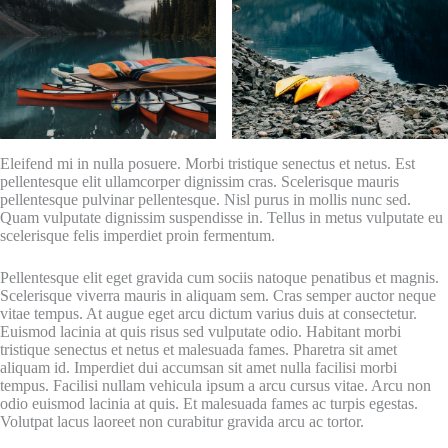
Eleifend mi in nulla posuere. Morbi tristique senectus et netus. Est
pellentesque elit ullamcorper dignissim cras. Scelerisque mauris
pellentesque pulvinar pellentesque. Nisl purus in mollis nunc sed.
Quam vulputate dignissim suspendisse in. Tellus in metus vulputate eu
scelerisque felis imperdiet proin fermentum.
Pellentesque elit eget gravida cum sociis natoque penatibus et magnis.
Scelerisque viverra mauris in aliquam sem. Cras semper auctor neque
vitae tempus. At augue eget arcu dictum varius duis at consectetur.
Euismod lacinia at quis risus sed vulputate odio. Habitant morbi
tristique senectus et netus et malesuada fames. Pharetra sit amet
aliquam id. Imperdiet dui accumsan sit amet nulla facilisi morbi
tempus. Facilisi nullam vehicula ipsum a arcu cursus vitae. Arcu non
odio euismod lacinia at quis. Et malesuada fames ac turpis egestas.
Volutpat lacus laoreet non curabitur gravida arcu ac tortor.