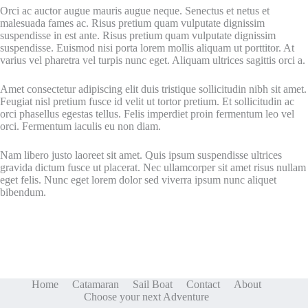
Orci ac auctor augue mauris augue neque. Senectus et netus et
malesuada fames ac. Risus pretium quam vulputate dignissim
suspendisse in est ante. Risus pretium quam vulputate dignissim
suspendisse. Euismod nisi porta lorem mollis aliquam ut porttitor. At
varius vel pharetra vel turpis nunc eget. Aliquam ultrices sagittis orci a.
Amet consectetur adipiscing elit duis tristique sollicitudin nibh sit amet.
Feugiat nisl pretium fusce id velit ut tortor pretium. Et sollicitudin ac
orci phasellus egestas tellus. Felis imperdiet proin fermentum leo vel
orci. Fermentum iaculis eu non diam.
Nam libero justo laoreet sit amet. Quis ipsum suspendisse ultrices
gravida dictum fusce ut placerat. Nec ullamcorper sit amet risus nullam
eget felis. Nunc eget lorem dolor sed viverra ipsum nunc aliquet
bibendum.
Home
Catamaran
Sail Boat
Contact
About
Choose your next Adventure