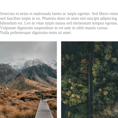
Senectus et netus et malesuada fames ac turpis egestas. Sed libero enim
sed faucibus turpis in eu. Pharetra diam sit amet nisl suscipit adipiscing
bibendum est. Leo in vitae turpis massa sed elementum tempus egestas.
Vulputate dignissim suspendisse in est ante in nibh mauris cursus.
Nulla pellentesque dignissim enim sit amet.